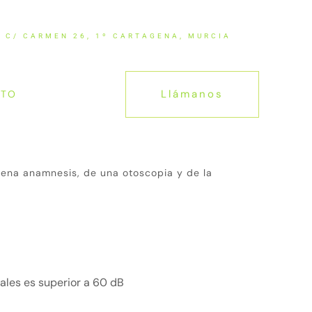
C/ CARMEN 26, 1º CARTAGENA, MURCIA
ÚLTIMAS NOTICIAS
- CLÍNIC
Llámanos
CTO
uena anamnesis, de una otoscopia y de la
rales es superior a 60 dB