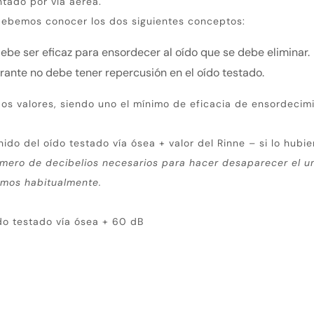
tado por vía aérea.
debemos conocer los dos siguientes conceptos:
ebe ser eficaz para ensordecer al oído que se debe eliminar.
rante no debe tener repercusión en el oído testado.
os valores, siendo uno el mínimo de eficacia de ensordecimie
ido del oído testado vía ósea + valor del Rinne – si lo hubier
úmero de decibelios necesarios para hacer desaparecer el u
zamos habitualmente.
do testado vía ósea + 60 dB