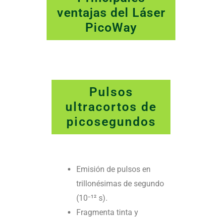
ventajas del Láser
PicoWay
Pulsos
ultracortos de
picosegundos
Emisión de pulsos en
trillonésimas de segundo
(10⁻¹² s).
Fragmenta tinta y