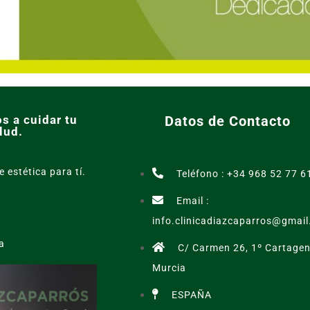
s a cuidar tu
Datos de Contacto
lud.
e estética para tí.
Teléfono : +34 968 52 77 6
Email :
info.clinicadiazcaparros@gmai
a
C/ Carmen 26, 1º Cartagen
Murcia
ESPAÑA