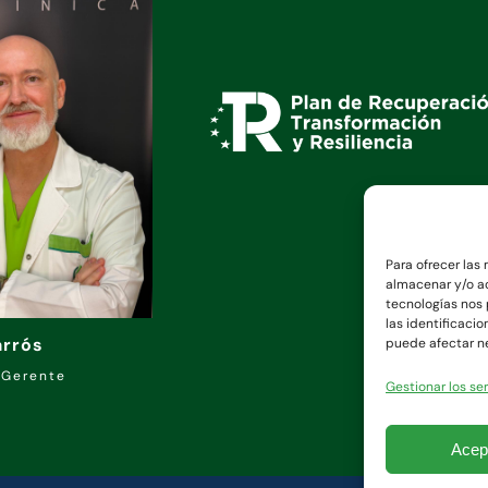
Para ofrecer las
almacenar y/o ac
tecnologías nos
las identificacio
arrós
puede afectar ne
 Gerente
Gestionar los ser
Acep