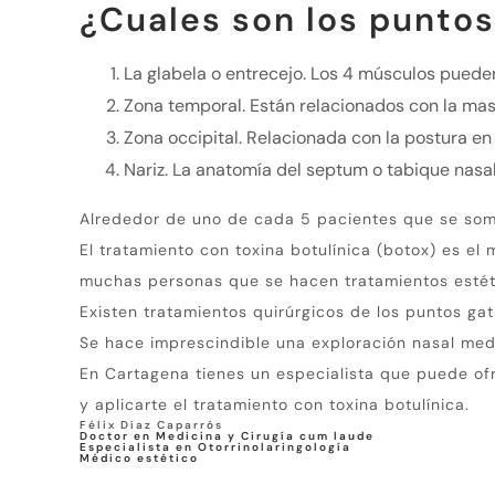
¿Cuales son los puntos
La glabela o entrecejo.
Los 4 músculos pueden
Zona temporal.
Están relacionados con la mas
Zona occipital.
Relacionada con la postura en
Nariz.
La anatomía del septum o tabique nasal
Alrededor de uno de cada 5 pacientes que se some
El tratamiento con toxina botulínica (botox) es el 
muchas personas que se hacen tratamientos estéti
Existen tratamientos quirúrgicos de los puntos gati
Se hace imprescindible una exploración nasal med
En Cartagena tienes un especialista que puede ofr
y aplicarte el tratamiento con toxina botulínica.
Félix Díaz Caparrós
Doctor en Medicina y Cirugía cum laude
Especialista en Otorrinolaringología
Médico estético