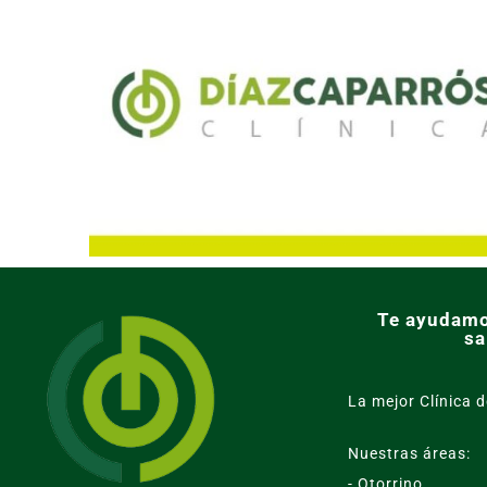
Te ayudamo
sa
La mejor Clínica d
Nuestras áreas:
- Otorrino