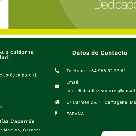
s a cuidar tu
Datos de Contacto
lud.
Teléfono : +34 968 52 77 61
e estética para tí.
Email :
info.clinicadiazcaparros@gmai
C/ Carmen 26, 1º Cartagena, Mu
a
ESPAÑA
 Díaz Caparrós
or Médico, Gerente