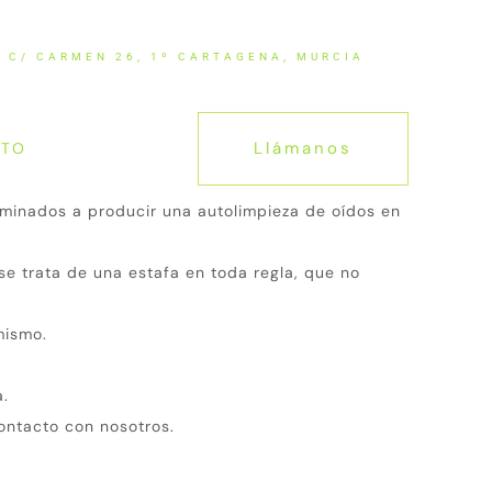
C/ CARMEN 26, 1º CARTAGENA, MURCIA
ÚLTIMAS NOTICI
Llámanos
CTO
minados a producir una autolimpieza de oídos en
se trata de una estafa en toda regla, que no
mismo.
a.
contacto con nosotros.