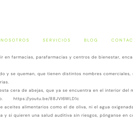
NOSOTROS
SERVICIOS
BLOG
CONTA
r en farmacias, parafarmacias y centros de bienestar, enca
ído y se queman, que tienen distintos nombres comerciales, 
rias.
sta cera de abejas, que ya se encuentra en el interior del 
terno.
https://youtu.be/88JVI6WLD1c
 aceites alimentarios como el de oliva, ni el agua oxigenad
a y si quieren una salud auditiva sin riesgos, pónganse en 