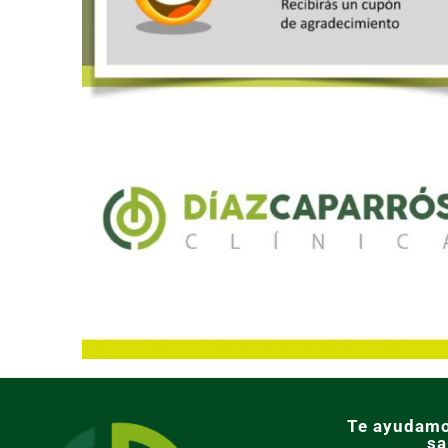
Te ayudamo
sa