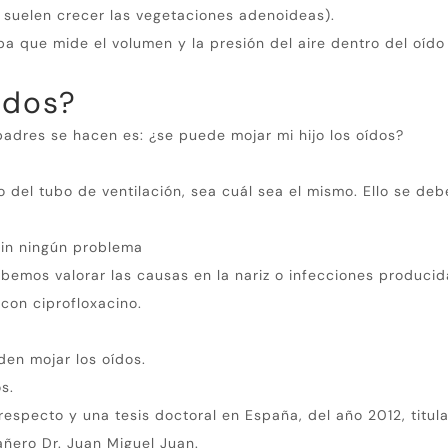
 suelen crecer las vegetaciones adenoideas).
ba que mide el volumen y la presión del aire dentro del oído
ídos?
padres se hacen es: ¿se puede mojar mi hijo los oídos?
no del tubo de ventilación, sea cuál sea el mismo.
Ello se deb
sin ningún problema
debemos valorar las causas en la nariz o infecciones produci
con ciprofloxacino.
den mojar los oídos.
s.
 respecto y una tesis doctoral en España, del año 2012, titu
añero Dr. Juan Miguel Juan.