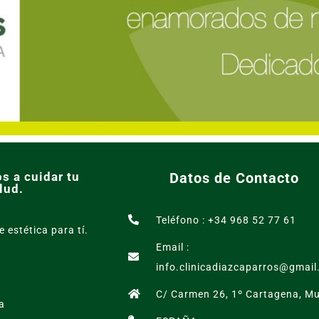
s a cuidar tu
Datos de Contacto
lud.
Teléfono : +34 968 52 77 61
e estética para tí.
Email :
info.clinicadiazcaparros@gmai
C/ Carmen 26, 1º Cartagena, Mu
a