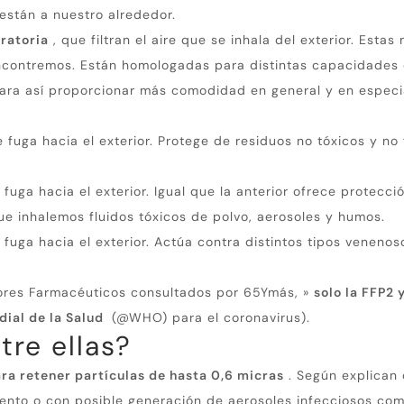
están a nuestro alrededor.
ratoria
, que filtran el aire que se inhala del exterior.
Estas 
encontremos.
Están homologadas para distintas capacidades 
ara así proporcionar más comodidad en general y en especia
 fuga hacia el exterior.
Protege de residuos no tóxicos y no
 fuga hacia el exterior.
Igual que la anterior ofrece protecció
e inhalemos fluidos tóxicos de polvo, aerosoles y humos.
 fuga hacia el exterior.
Actúa contra distintos tipos venenos
dores Farmacéuticos consultados por 65Ymás, »
solo la FFP2 
ial de la Salud
(@WHO) para el coronavirus).
tre ellas?
ra retener partículas de hasta 0,6 micras
.
Según explican 
iento o con posible generación de aerosoles infecciosos c