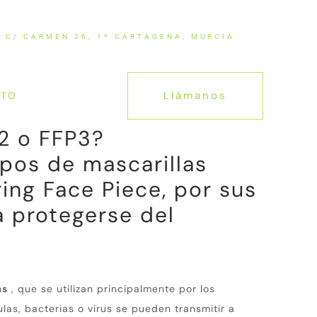
C/ CARMEN 26, 1º CARTAGENA, MURCIA
ÚLTIMAS NOTICIAS
- CLÍNICA DÍAZ CAPARROS!!
Llámanos
CTO
P2 o FFP3?
ipos de mascarillas
ring Face Piece, por sus
a protegerse del
as
, que se utilizan principalmente por los
ulas, bacterias o virus se pueden transmitir a