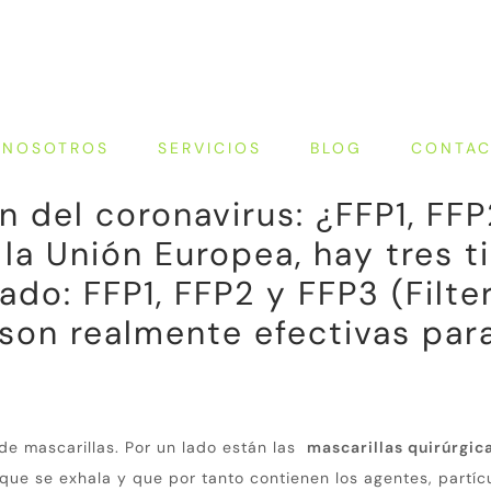
NOSOTROS
SERVICIOS
BLOG
CONTA
n del coronavirus: ¿FFP1, FF
la Unión Europea, hay tres t
ado: FFP1, FFP2 y FFP3 (Filte
¿son realmente efectivas par
de mascarillas.
Por un lado están las
mascarillas quirúrgic
e que se exhala y que por tanto contienen los agentes, partíc