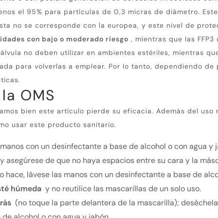
 menos el 95% para partículas de 0,3 micras de diámetro.
Este
sta no se corresponde con la europea, y este nivel de prote
vidades con bajo o moderado riesgo
, mientras que las FFP3
lvula no deben utilizar en ambientes estériles, mientras que
uada para volverlas a emplear.
Por lo tanto, dependiendo de
ticas.
 la OMS
amos bien este artículo pierde su eficacia.
Además del uso r
mo usar este producto sanitario.
s manos con un desinfectante a base de alcohol o con agua y 
y asegúrese de que no haya espacios entre su cara y la másc
 lo hace, lávese las manos con un desinfectante a base de alc
esté húmeda
y no reutilice las mascarillas de un solo uso.
trás
(no toque la parte delantera de la mascarilla);
deséchela
 de alcohol o con agua y jabón.