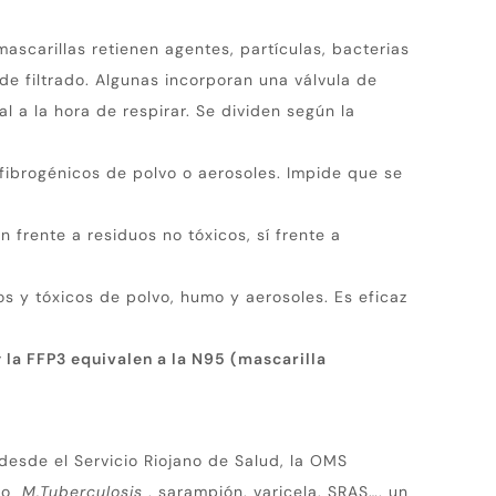
mascarillas retienen agentes, partículas, bacterias
de filtrado.
Algunas incorporan una válvula de
l a la hora de respirar.
Se dividen según la
 fibrogénicos de polvo o aerosoles.
Impide que se
n frente a residuos no tóxicos, sí frente a
os y tóxicos de polvo, humo y aerosoles.
Es eficaz
y la FFP3 equivalen a la N95 (mascarilla
desde el Servicio Riojano de Salud, la OMS
omo
M.Tuberculosis
, sarampión, varicela, SRAS…, un