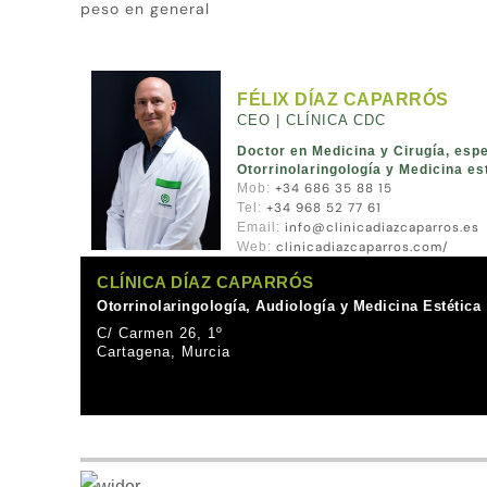
peso en general
FÉLIX DÍAZ CAPARRÓS
CEO | CLÍNICA CDC
Doctor en Medicina y Cirugía, esp
Otorrinolaringología y Medicina es
+34 686 35 88 15
Mob:
+34 968 52 77 61
Tel:
info@clinicadiazcaparros.es
Email:
clinicadiazcaparros.com/
Web:
CLÍNICA DÍAZ CAPARRÓS
Otorrinolaringología, Audiología y Medicina Estética
C/ Carmen 26, 1º
Cartagena, Murcia