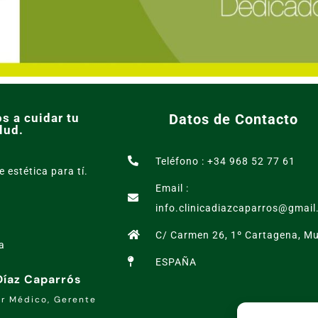
s a cuidar tu
Datos de Contacto
lud.
Teléfono : +34 968 52 77 61
e estética para tí.
Email :
info.clinicadiazcaparros@gmai
C/ Carmen 26, 1º Cartagena, Mu
a
ESPAÑA
 Díaz Caparrós
or Médico, Gerente