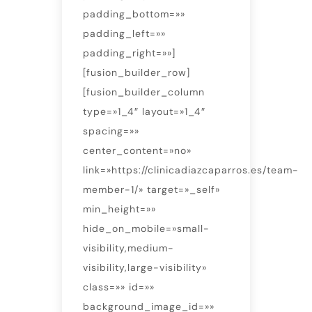
padding_bottom=»»
padding_left=»»
padding_right=»»]
[fusion_builder_row]
[fusion_builder_column
type=»1_4″ layout=»1_4″
spacing=»»
center_content=»no»
link=»https://clinicadiazcaparros.es/team-
member-1/» target=»_self»
min_height=»»
hide_on_mobile=»small-
visibility,medium-
visibility,large-visibility»
class=»» id=»»
background_image_id=»»