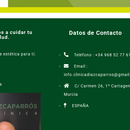
s a cuidar tu
Datos de Contacto
lud.
e estética para tí.
Teléfono : +34 968 52 77 6
Email :
info.clinicadiazcaparros@gmai
a
C/ Carmen 26, 1º Cartagen
Murcia
ESPAÑA